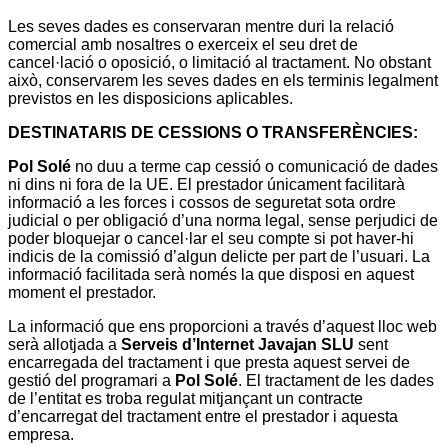
Les seves dades es conservaran mentre duri la relació
comercial amb nosaltres o exerceix el seu dret de
cancel·lació o oposició, o limitació al tractament. No obstant
això, conservarem les seves dades en els terminis legalment
previstos en les disposicions aplicables.
DESTINATARIS DE CESSIONS O TRANSFERÈNCIES:
Pol Solé
no duu a terme cap cessió o comunicació de dades
ni dins ni fora de la UE. El prestador únicament facilitarà
informació a les forces i cossos de seguretat sota ordre
judicial o per obligació d’una norma legal, sense perjudici de
poder bloquejar o cancel·lar el seu compte si pot haver-hi
indicis de la comissió d’algun delicte per part de l’usuari. La
informació facilitada serà només la que disposi en aquest
moment el prestador.
La informació que ens proporcioni a través d’aquest lloc web
serà allotjada a
Serveis d’Internet Javajan SLU
sent
encarregada del tractament i que presta aquest servei de
gestió del programari a
Pol Solé
. El tractament de les dades
de l’entitat es troba regulat mitjançant un contracte
d’encarregat del tractament entre el prestador i aquesta
empresa.