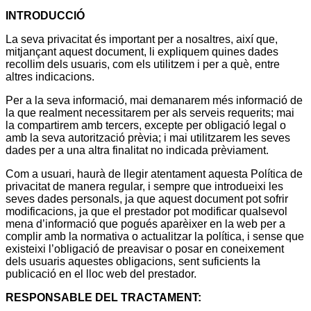
INTRODUCCIÓ
La seva privacitat és important per a nosaltres, així que,
mitjançant aquest document, li expliquem quines dades
recollim dels usuaris, com els utilitzem i per a què, entre
altres indicacions.
Per a la seva informació, mai demanarem més informació de
la que realment necessitarem per als serveis requerits; mai
la compartirem amb tercers, excepte per obligació legal o
amb la seva autorització prèvia; i mai utilitzarem les seves
dades per a una altra finalitat no indicada prèviament.
Com a usuari, haurà de llegir atentament aquesta Política de
privacitat de manera regular, i sempre que introdueixi les
seves dades personals, ja que aquest document pot sofrir
modificacions, ja que el prestador pot modificar qualsevol
mena d’informació que pogués aparèixer en la web per a
complir amb la normativa o actualitzar la política, i sense que
existeixi l’obligació de preavisar o posar en coneixement
dels usuaris aquestes obligacions, sent suficients la
publicació en el lloc web del prestador.
RESPONSABLE DEL TRACTAMENT: