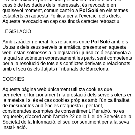
cessió de les dades dels interessats, és revocable en
qualsevol moment, comunicant-lo a
Pol Solé
en els termes
establerts en aquesta Política per a l’exercici dels drets.
Aquesta revocació en cap cas tindrà caràcter retroactiu.
LEGISLACIÓ
Amb caràcter general, les relacions entre
Pol Solé
amb els
Usuaris dels seus serveis telemàtics, presents en aquesta
web, estan sotmesos a la legislació i jurisdicció espanyola a
la qual se sotmeten expressament les parts, sent competents
per a la resolució de tots els conflictes derivats o relacionats
amb el seu ús els Jutjats i Tribunals de Barcelona.
COOKIES
Aquesta pàgina web únicament utilitza cookies que
permeten el funcionament i la prestació dels serveis oferts en
la mateixa i si és el cas cookies pròpies amb l’única finalitat
de mesurar les audiències d’aquesta i, per tant,
considerades exemptes de consentiment. Per això, no es
requereix, d’acord amb l’article 22 de la Llei de Serveis de la
Societat de la Informació, el seu consentiment per a la seva
instal·lació.