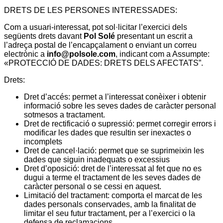
DRETS DE LES PERSONES INTERESSADES:
Com a usuari-interessat, pot sol·licitar l’exercici dels
següents drets davant
Pol Solé
presentant un escrit a
l’adreça postal de l’encapçalament o enviant un correu
electrònic a
info@polsole.com
, indicant com a Assumpte:
«PROTECCIÓ DE DADES: DRETS DELS AFECTATS”.
Drets:
Dret d’accés: permet a l’interessat conèixer i obtenir
informació sobre les seves dades de caràcter personal
sotmesos a tractament.
Dret de rectificació o supressió: permet corregir errors i
modificar les dades que resultin ser inexactes o
incomplets
Dret de cancel·lació: permet que se suprimeixin les
dades que siguin inadequats o excessius
Dret d’oposició: dret de l’interessat al fet que no es
dugui a terme el tractament de les seves dades de
caràcter personal o se cessi en aquest.
Limitació del tractament: comporta el marcat de les
dades personals conservades, amb la finalitat de
limitar el seu futur tractament, per a l’exercici o la
defensa de reclamacions.