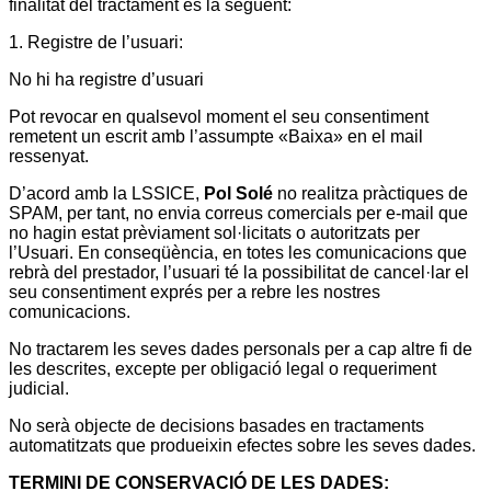
finalitat del tractament és la següent:
1. Registre de l’usuari:
No hi ha registre d’usuari
Pot revocar en qualsevol moment el seu consentiment
remetent un escrit amb l’assumpte «Baixa» en el mail
ressenyat.
D’acord amb la LSSICE,
Pol Solé
no realitza pràctiques de
SPAM, per tant, no envia correus comercials per e-mail que
no hagin estat prèviament sol·licitats o autoritzats per
l’Usuari. En conseqüència, en totes les comunicacions que
rebrà del prestador, l’usuari té la possibilitat de cancel·lar el
seu consentiment exprés per a rebre les nostres
comunicacions.
No tractarem les seves dades personals per a cap altre fi de
les descrites, excepte per obligació legal o requeriment
judicial.
No serà objecte de decisions basades en tractaments
automatitzats que produeixin efectes sobre les seves dades.
TERMINI DE CONSERVACIÓ DE LES DADES: