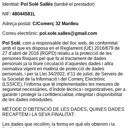
Identitat:
Pol Solé Sallés
(també el prestador)
NIF:
48044581L
Adreça postal:
C/Comerç 32 Manlleu
Correu electrònic:
pol.sole.salles@gmail.com
Pol Solé
, com a responsable del lloc web, de conformitat
amb el que es disposa en el Reglament (UE) 2016/679 de
27 d’abril de 2016 (RGPD) relatiu a la protecció de les
persones físiques pel que fa al tractament de dades
personals ja la lliure circulació d’aquestes dades i altra
normativa vigent en matèria de protecció de dades
personals, i per la Llei 34/2002, d’11 de juliol, de Serveis de
la Societat de la Informació i del Comerç Electrònic
(LSSICE), l’informa que té implementades les mesures de
seguretat necessàries, d’índole tècnica i organitzatives, per a
garantir i protegir la confidencialitat, integritat i disponibilitat
de les dades introduïdes.
MÈTODE D’OBTENCIÓ DE LES DADES, QUINES DADES
RECAPTEM i LA SEVA FINALITAT:
Les dades que recollim, la forma en què els obtenim i la