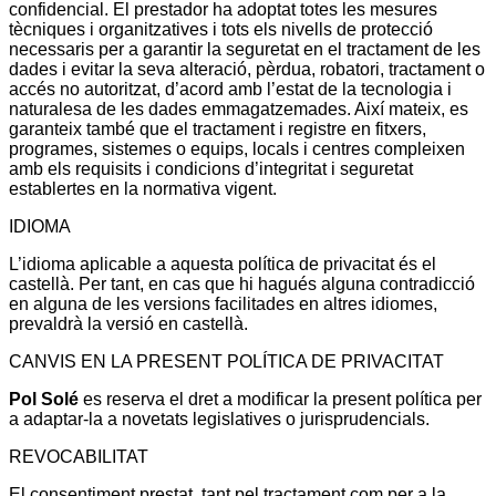
confidencial. El prestador ha adoptat totes les mesures
tècniques i organitzatives i tots els nivells de protecció
necessaris per a garantir la seguretat en el tractament de les
dades i evitar la seva alteració, pèrdua, robatori, tractament o
accés no autoritzat, d’acord amb l’estat de la tecnologia i
naturalesa de les dades emmagatzemades. Així mateix, es
garanteix també que el tractament i registre en fitxers,
programes, sistemes o equips, locals i centres compleixen
amb els requisits i condicions d’integritat i seguretat
establertes en la normativa vigent.
IDIOMA
L’idioma aplicable a aquesta política de privacitat és el
castellà. Per tant, en cas que hi hagués alguna contradicció
en alguna de les versions facilitades en altres idiomes,
prevaldrà la versió en castellà.
CANVIS EN LA PRESENT POLÍTICA DE PRIVACITAT
Pol Solé
es reserva el dret a modificar la present política per
a adaptar-la a novetats legislatives o jurisprudencials.
REVOCABILITAT
El consentiment prestat, tant pel tractament com per a la